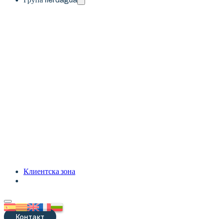
Клиентска зона
Политех от Илердагуа
Илердагуа управлява и
обслужва
Контакт