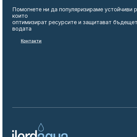
Помогнете ни да популяризираме устойчиви 
които
оптимизират ресурсите и защитават бъдещет
водата
Контакти
ETAP: Питейна вода
EDAR: 