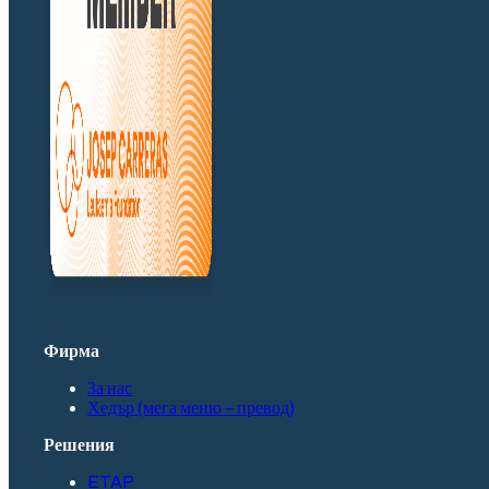
Фирма
За нас
Хедър (мега меню – превод)
Решения
ETAP