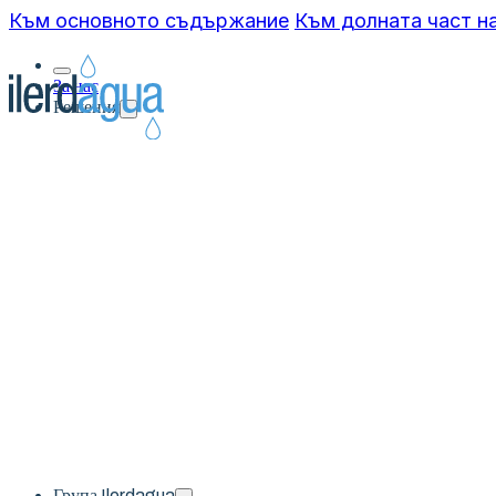
Към основното съдържание
Към долната част н
За нас
Решения
Група Ilerdagua