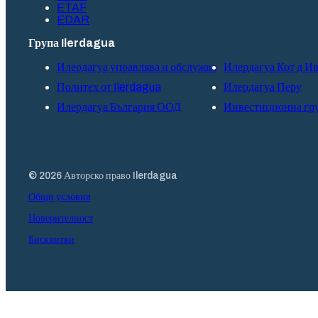
ETAF
EDAR
Група Ilerdagua
Илердагуа управлява и обслужва
Илердагуа Кот д И
Политех от Ilerdagua
Илердагуа Перу
Илердагуа България ООД
Инвестиционна г
© 2026 Авторско право Ilerdagua
Общи условия
Поверителност
Бисквитки