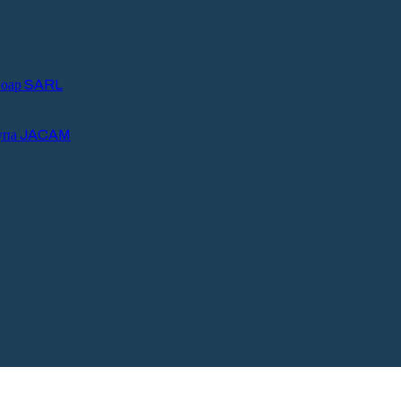
воар SARL
рупа JACAM