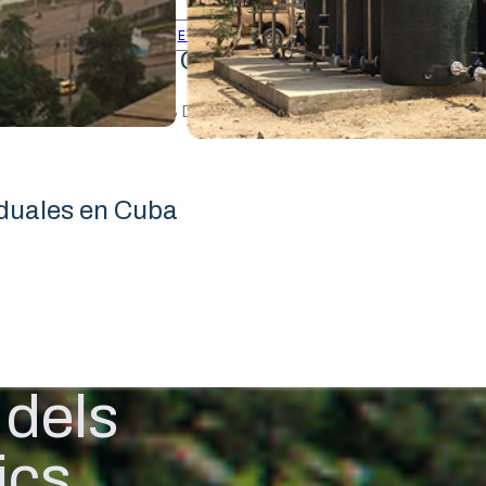
ETAP
¿ Com funciona el nostre si
28 DE JULIOL DE 2025
iduales en Cuba
 dels
ics.