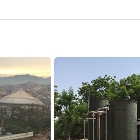
Sanejament i depuració
ETAF: Reutilització