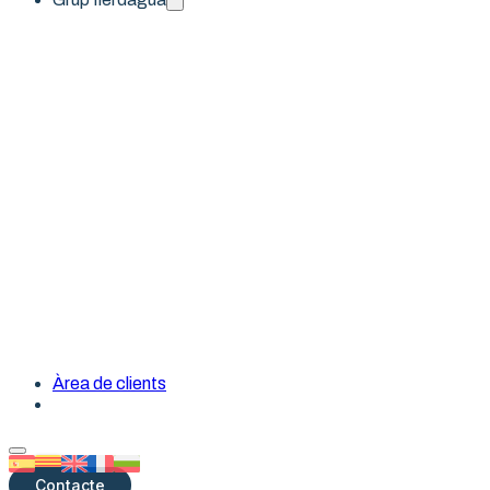
Àrea de clients
Politech by Ilerdagua
Ilerdagua gestió i servei
Contacte