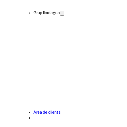
Grup Ilerdagua
ETAP: Aigua potable
EDAR: Sanejament i depuració
Àrea de clients