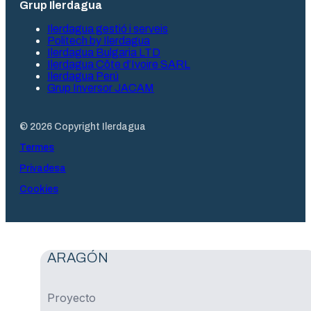
Grup Ilerdagua
Ilerdagua gestió i serveis
Politech by Ilerdagua
Ilerdagua Bulgaria LTD
Ilerdagua Côte d’Ivoire SARL
Ilerdagua Perú
Grup Inversor JACAM
© 2026 Copyright Ilerdagua
Termes
Privadesa
Cookies
ARAGÓN
Proyecto