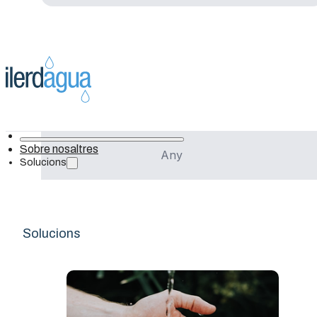
Cuba
Projecte
Sobre nosaltres
Any
Solucions
Gestión de las aguas residuales
urbanas en Costa de Marfil
Solucions
Avances en el tratamiento de aguas
residuales en Cuba