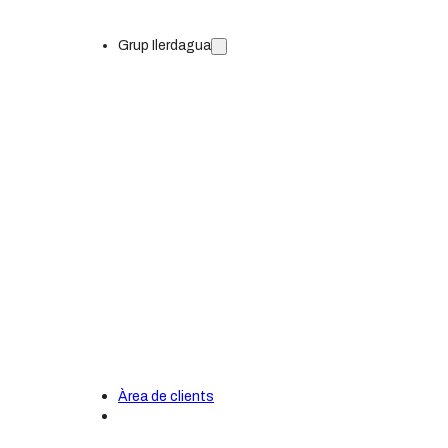
Grup Ilerdagua
ETAP: Aigua potable
EDAR: Sanejament i depuració
Àrea de clients