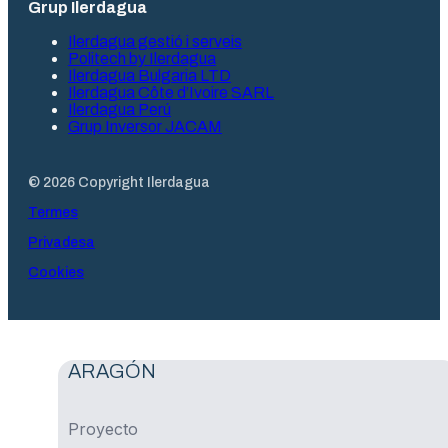
Grup Ilerdagua
Ilerdagua gestió i serveis
Politech by Ilerdagua
Ilerdagua Bulgaria LTD
Ilerdagua Côte d’Ivoire SARL
Ilerdagua Perú
Grup Inversor JACAM
© 2026 Copyright Ilerdagua
Termes
Privadesa
Cookies
ARAGÓN
Proyecto