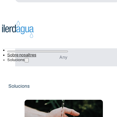
Cuba
Projecte
Sobre nosaltres
Any
Solucions
Gestión de las aguas residuales
urbanas en Costa de Marfil
Solucions
Avances en el tratamiento de aguas
residuales en Cuba