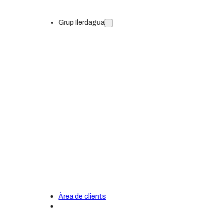
Grup Ilerdagua
ETAP: Aigua potable
EDAR: Sanejament i depuració
Àrea de clients