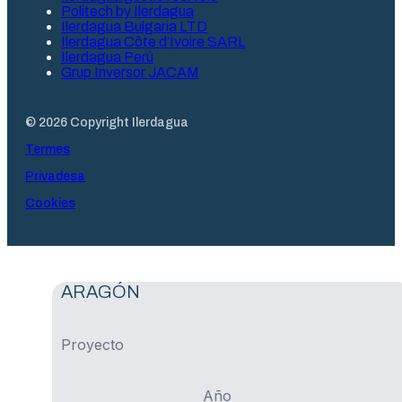
Politech by Ilerdagua
Ilerdagua Bulgaria LTD
Ilerdagua Côte d’Ivoire SARL
Ilerdagua Perú
Grup Inversor JACAM
© 2026 Copyright Ilerdagua
Termes
Privadesa
Cookies
ARAGÓN
Proyecto
Año